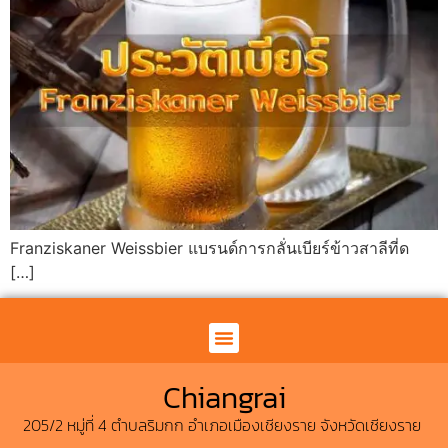
Franziskaner Weissbier แบรนด์การกลั่นเบียร์ข้าวสาลีที่ด
[…]
คาซ่า มิโอ เชียงราย
News & Update
Chiangrai
205/2 หมู่ที่ 4 ตำบลริมกก อำเภอเมืองเชียงราย จังหวัดเชียงราย ​