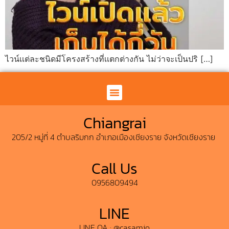
ไวน์เเต่ละชนิดมีโครงสร้างที่เเตกต่างกัน ไม่ว่าจะเป็นปริ […]
คาซ่า มิโอ เชียงราย
News & Update
Chiangrai
205/2 หมู่ที่ 4 ตำบลริมกก อำเภอเมืองเชียงราย จังหวัดเชียงราย ​
Call Us
0956809494
LINE
LINE OA : @casamio