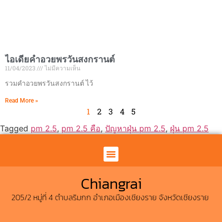
ไอเดียคำอวยพรวันสงกรานต์
11/04/2023
ไม่มีความเห็น
รวมคำอวยพรวันสงกรานต์ ไว้
Read More »
1
2
3
4
5
Tagged
pm 2.5
,
pm 2.5 คือ
,
ปัญหาฝุ่น pm 2.5
,
ฝุ่น pm 2.5
คาซ่า มิโอ เชียงราย
News & Update
Chiangrai
205/2 หมู่ที่ 4 ตำบลริมกก อำเภอเมืองเชียงราย จังหวัดเชียงราย ​