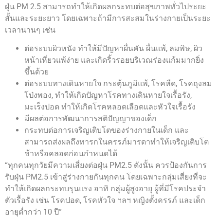
ฝุ่น PM 2.5 สามารถทำให้เกิดผลกระทบต่อสุขภาพทั่วไประยะ
สั้นและระยะยาว โดยเฉพาะถ้ามีการสะสมในร่างกายเป็นระยะ
เวลานานๆ เช่น
ต่อระบบผิวหนัง ทำให้มีปัญหาผื่นคัน ผื่นแพ้, ลมพิษ, ผิว
หน้าเหี่ยวแพ้ง่าย และเกิดริ้วรอยบริเวณร่องแก้มมากยิ่ง
ขึ้นด้วย
ต่อระบบทางเดินหายใจ กระตุ้นภูมิแพ้, โรคหืด, โรคถุงลม
โป่งพอง, ทำให้เกิดปัญหาโรคทางเดินหายใจเรื้อรัง,
มะเร็งปอด ทำให้เกิดโรคหลอดเลือดและหัวใจเรื้อรัง
มีผลต่อการพัฒนาการสติปัญญาของเด็ก
กระทบต่อการเจริญเติบโตของร่างกายในเด็ก และ
สามารถส่งผลถึงทารกในครรภ์มารดาทำให้เจริญเติบโต
ช้าหรือคลอดก่อนกำหนดได้
“ทุกคนทุกวัยมีความเสี่ยงต่อฝุ่น PM2.5 ดังนั้น ควรป้องกันการ
รับฝุ่น PM2.5 เข้าสู่ร่างกายกันทุกคน โดยเฉพาะกลุ่มเสี่ยงที่จะ
ทำให้เกิดผลกระทบรุนแรง อาทิ กลุ่มผู้สูงอายุ ผู้ที่มีโรคประจำ
ตัวเรื้อรัง เช่น โรคปอด, โรคหัวใจ ฯลฯ หญิงตั้งครรภ์ และเด็ก
อายุต่ำกว่า 10 ปี”