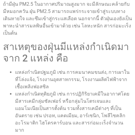
ถ้ามีฝุ่น PM2.5 ในอากาศปริมาณสูงมาก จะมีลักษณะคล้ายกับ
มีหมอกควัน ฝุ่น PM2.5 สามารถแพร่กระจายเข้าสู่ระบบทาง
เดินหายใจ และซึมเข้าสู่กระแสเลือด นอกจากนี้ ตัวฝุ่นเองยังเป็น
พาหะนำสารมลพิษอื่นเข้ามาด้วย เช่น โลหะหนัก สารก่อมะเร็ง
เป็นต้น
สาเหตุของฝุ่นมีแหล่งกำเนิดมา
จาก 2 แหล่ง คือ
แหล่งกำเนิดปฐมภูมิ เช่น การคมนาคมขนส่ง, การเผาใน
ที่โล่งแจ้ง, โรงงานอุตสาหกรรม, โรงงานผลิตไฟฟ้าจาก
เชื้อเพลิงฟอสซิล
แหล่งกำเนิดทุติยภูมิ เช่น การปฏิกิริยาเคมีในอากาศโดย
มีสารเคมีกลุ่มซัลเฟอร์ หรือกลุ่มไนโตรเจนและ
แอมโมเนียเป็นสารตั้งต้น รวมทั้งสารเคมีต่างๆ ที่เป็น
อันตราย เช่น ปรอท, แคดเมียม, อาร์เซนิก, โพลีไซคลิก
อะโรมาติก ไฮโดรคาร์บอน และสารก่อมะเร็งจำนวน
มาก