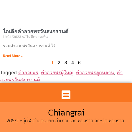
ไอเดียคำอวยพรวันสงกรานต์
11/04/2023
ไม่มีความเห็น
รวมคำอวยพรวันสงกรานต์ ไว้
Read More »
1
2
3
4
5
Tagged
คำอวยพร
,
คำอวยพรผู้ใหญ่
,
คำอวยพรลูกหลาน
,
คำ
อวยพรวันสงกรานต์
คาซ่า มิโอ เชียงราย
News & Update
Chiangrai
205/2 หมู่ที่ 4 ตำบลริมกก อำเภอเมืองเชียงราย จังหวัดเชียงราย ​