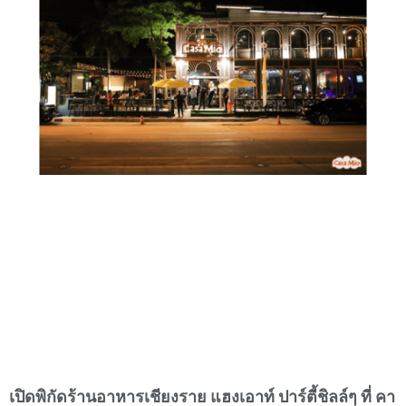
เปิดพิกัดร้านอาหารเชียงราย แฮงเอาท์ ปาร์ตี้ชิลล์ๆ ที่ คา