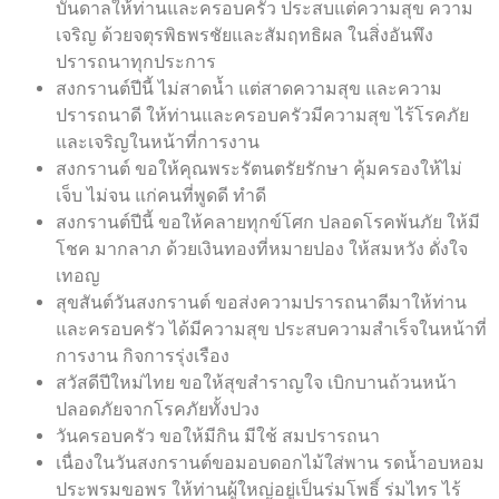
บันดาลให้ท่านและครอบครัว ประสบแต่ความสุข ความ
เจริญ ด้วยจตุรพิธพรชัยและสัมฤทธิผล ในสิ่งอันพึง
ปรารถนาทุกประการ
สงกรานต์ปีนี้ ไม่สาดน้ำ แต่สาดความสุข และความ
ปรารถนาดี ให้ท่านและครอบครัวมีความสุข ไร้โรคภัย
และเจริญในหน้าที่การงาน
สงกรานต์ ขอให้คุณพระรัตนตรัยรักษา คุ้มครองให้ไม่
เจ็บ ไม่จน แก่คนที่พูดดี ทำดี
สงกรานต์ปีนี้ ขอให้คลายทุกข์โศก ปลอดโรคพ้นภัย ให้มี
โชค มากลาภ ด้วยเงินทองที่หมายปอง ให้สมหวัง ดั่งใจ
เทอญ
สุขสันต์วันสงกรานต์ ขอส่งความปรารถนาดีมาให้ท่าน
และครอบครัว ได้มีความสุข ประสบความสำเร็จในหน้าที่
การงาน กิจการรุ่งเรือง
สวัสดีปีใหม่ไทย ขอให้สุขสำราญใจ เบิกบานถ้วนหน้า
ปลอดภัยจากโรคภัยทั้งปวง
วันครอบครัว ขอให้มีกิน มีใช้ สมปรารถนา
เนื่องในวันสงกรานต์ขอมอบดอกไม้ใส่พาน รดน้ำอบหอม
ประพรมขอพร ให้ท่านผู้ใหญ่อยู่เป็นร่มโพธิ์ ร่มไทร ไร้