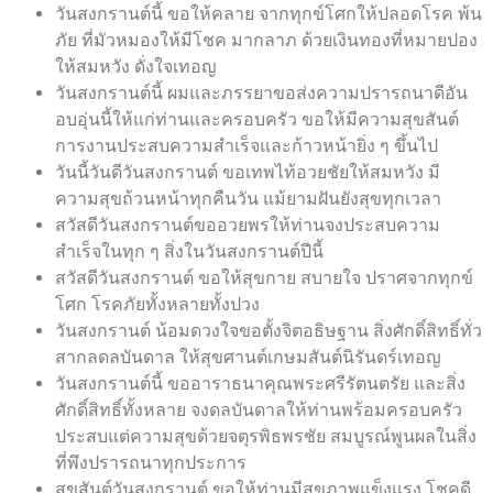
วันสงกรานต์นี้ ขอให้คลาย จากทุกข์โศกให้ปลอดโรค พ้น
ภัย ที่มัวหมองให้มีโชค มากลาภ ด้วยเงินทองที่หมายปอง
ให้สมหวัง ดั่งใจเทอญ
วันสงกรานต์นี้ ผมและภรรยาขอส่งความปรารถนาดีอัน
อบอุ่นนี้ให้แก่ท่านและครอบครัว ขอให้มีความสุขสันต์
การงานประสบความสำเร็จและก้าวหน้ายิ่ง ๆ ขึ้นไป
วันนี้วันดีวันสงกรานต์ ขอเทพไท้อวยชัยให้สมหวัง มี
ความสุขถ้วนหน้าทุกคืนวัน แม้ยามฝันยังสุขทุกเวลา
สวัสดีวันสงกรานต์ขออวยพรให้ท่านจงประสบความ
สำเร็จในทุก ๆ สิ่งในวันสงกรานต์ปีนี้
สวัสดีวันสงกรานต์ ขอให้สุขกาย สบายใจ ปราศจากทุกข์
โศก โรคภัยทั้งหลายทั้งปวง
วันสงกรานต์ น้อมดวงใจขอตั้งจิตอธิษฐาน สิ่งศักดิ์สิทธิ์ทั่ว
สากลดลบันดาล ให้สุขศานต์เกษมสันต์นิรันดร์เทอญ
วันสงกรานต์นี้ ขออาราธนาคุณพระศรีรัตนตรัย และสิ่ง
ศักดิ์สิทธิ์ทั้งหลาย จงดลบันดาลให้ท่านพร้อมครอบครัว
ประสบแต่ความสุขด้วยจตุรพิธพรชัย สมบูรณ์พูนผลในสิ่ง
ที่พึงปรารถนาทุกประการ
สุขสันต์วันสงกรานต์ ขอให้ท่านมีสุขภาพแข็งแรง โชคดี