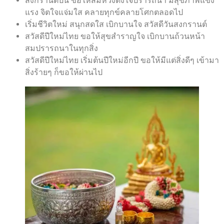
สงกรานต์ปีนี้ ขอให้สมหวังดั่งใจปรารถนา มีสุขภาพแข็ง
แรง จิตใจแจ่มใส คลายทุกข์คลายโศกตลอดไป
เริ่มชีวิตใหม่ สนุกสดใส เบิกบานใจ สวัสดีวันสงกรานต์
สวัสดีปีใหม่ไทย ขอให้สุขสำราญใจ เบิกบานถ้วนหน้า
สมปรารถนาในทุกสิ่ง
สวัสดีปีใหม่ไทย เริ่มต้นปีใหม่อีกปี ขอให้มีแต่สิ่งดีๆ เข้ามา
สิ่งร้ายๆ ก็ขอให้ผ่านไป