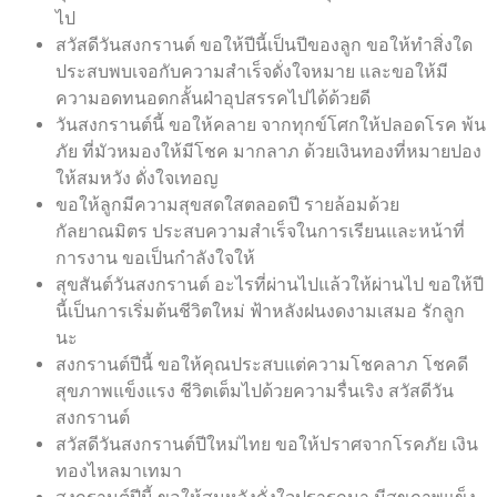
ไป
สวัสดีวันสงกรานต์ ขอให้ปีนี้เป็นปีของลูก ขอให้ทำสิ่งใด
ประสบพบเจอกับความสำเร็จดั่งใจหมาย และขอให้มี
ความอดทนอดกลั้นฝ่าอุปสรรคไปได้ด้วยดี
วันสงกรานต์นี้ ขอให้คลาย จากทุกข์โศกให้ปลอดโรค พ้น
ภัย ที่มัวหมองให้มีโชค มากลาภ ด้วยเงินทองที่หมายปอง
ให้สมหวัง ดั่งใจเทอญ
ขอให้ลูกมีความสุขสดใสตลอดปี รายล้อมด้วย
กัลยาณมิตร ประสบความสำเร็จในการเรียนและหน้าที่
การงาน ขอเป็นกำลังใจให้
สุขสันต์วันสงกรานต์ อะไรที่ผ่านไปแล้วให้ผ่านไป ขอให้ปี
นี้เป็นการเริ่มต้นชีวิตใหม่ ฟ้าหลังฝนงดงามเสมอ รักลูก
นะ
สงกรานต์ปีนี้ ขอให้คุณประสบแต่ความโชคลาภ โชคดี
สุขภาพแข็งแรง ชีวิตเต็มไปด้วยความรื่นเริง สวัสดีวัน
สงกรานต์
สวัสดีวันสงกรานต์ปีใหม่ไทย ขอให้ปราศจากโรคภัย เงิน
ทองไหลมาเทมา