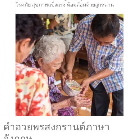
โรคภัย สุขภาพแข็งแรง ห้อมล้อมด้วยลูกหลาน
คำอวยพรสงกรานต์ภาษา
อังกฤษ